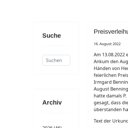
Preisverlei
Suche
16. August 2022
Am 13.08.2022 e
Suchen
Ankum den Augu
...
Händen von Her
feierlichen Pre
Irmgard Bennin
August Benning
hatte damals P.
Archiv
gesagt, dass di
überstanden ha
Text der Urkund