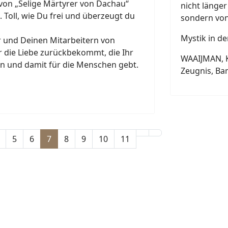
 von „Selige Märtyrer von Dachau“
nicht länger
. Toll, wie Du frei und überzeugt du
sondern von
Mystik in d
r und Deinen Mitarbeitern von
r die Liebe zurückbekommt, die Ihr
WAAIJMAN, K
in und damit für die Menschen gebt.
Zeugnis, Ba
5
6
7
8
9
10
11