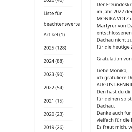
2026 (46)
Der Freundeskre
im Jahr 2022 d
Liste für
MONIKA VOLZ er
beachtenswerte
Märtyrer von Da
entschlossenen
Artikel (1)
Dachau nicht z
für die heutige
2025 (128)
Gratulation von
2024 (88)
Liebe Monika,
2023 (90)
ich gratuliere 
AUGUST-BENNI
2022 (54)
Den hast du dir 
für deinen so st
2021 (15)
Dachau.
Danke auch für
2020 (23)
vielfach für di
Es freut mich, w
2019 (26)