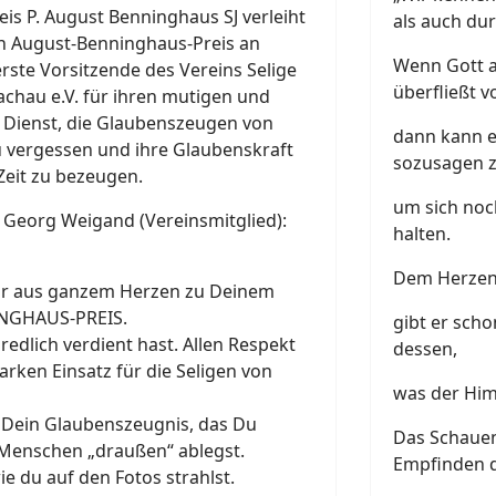
is P. August Benninghaus SJ verleiht
als auch dur
en August-Benninghaus-Preis an
Wenn Gott al
ste Vorsitzende des Vereins Selige
überfließt v
chau e.V. für ihren mutigen und
 Dienst, die Glaubenszeugen von
dann kann es
u vergessen und ihre Glaubenskraft
sozusagen z
 Zeit zu bezeugen.
um sich noc
 Georg Weigand (Vereinsmitglied):
halten.
Dem Herzen,
Dir aus ganzem Herzen zu Deinem
NGHAUS-PREIS.
gibt er sch
redlich verdient hast. Allen Respekt
dessen,
arken Einsatz für die Seligen von
was der Himm
 Dein Glaubenszeugnis, das Du
Das Schauen
e Menschen „draußen“ ablegst.
Empfinden de
ie du auf den Fotos strahlst.