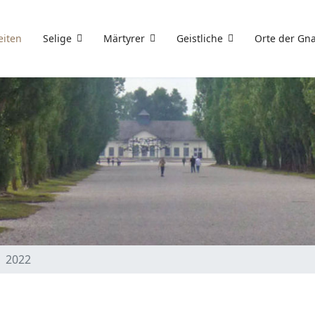
eiten
Selige
Märtyrer
Geistliche
Orte der Gn
2022