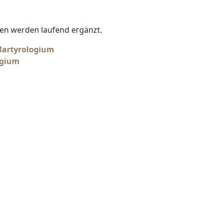
aten werden laufend ergänzt.
Martyrologium
ogium