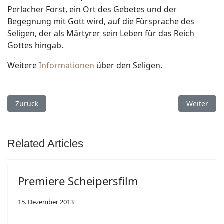
Perlacher Forst, ein Ort des Gebetes und der
Begegnung mit Gott wird, auf die Fürsprache des
Seligen, der als Märtyrer sein Leben für das Reich
Gottes hingab.
Weitere
Informationen
über den Seligen.
Vorheriger Beitrag: Seligsprechung P. Giuseppe Girotti
Nächster B
Zurück
Weiter
Related Articles
Premiere Scheipersfilm
15. Dezember 2013